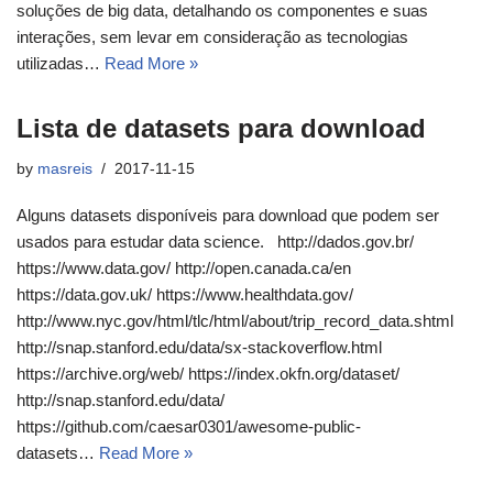
soluções de big data, detalhando os componentes e suas
interações, sem levar em consideração as tecnologias
utilizadas…
Read More »
Lista de datasets para download
by
masreis
2017-11-15
Alguns datasets disponíveis para download que podem ser
usados para estudar data science. http://dados.gov.br/
https://www.data.gov/ http://open.canada.ca/en
https://data.gov.uk/ https://www.healthdata.gov/
http://www.nyc.gov/html/tlc/html/about/trip_record_data.shtml
http://snap.stanford.edu/data/sx-stackoverflow.html
https://archive.org/web/ https://index.okfn.org/dataset/
http://snap.stanford.edu/data/
https://github.com/caesar0301/awesome-public-
datasets…
Read More »