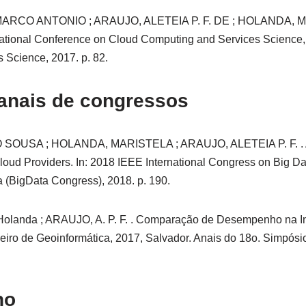
CO ANTONIO ; ARAUJO, ALETEIA P. F. DE ; HOLANDA, MARI
ernational Conference on Cloud Computing and Services Science, 
Science, 2017. p. 82.
anais de congressos
SA ; HOLANDA, MARISTELA ; ARAUJO, ALETEIA P. F. . An Arc
Cloud Providers. In: 2018 IEEE International Congress on Big D
 (BigData Congress), 2018. p. 190.
 Holanda ; ARAUJO, A. P. F. . Comparação de Desempenho na I
iro de Geoinformática, 2017, Salvador. Anais do 18o. Simpósio
ho